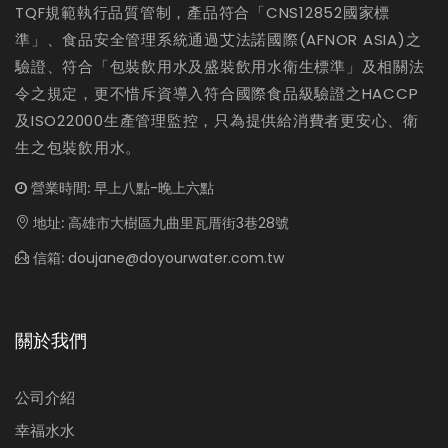
TQF規範執行品質管制，產品符合「CNS12852國家標
準」、食品安全管理系統通過艾法諾國際(AFNOR ASIA)之
驗證、符合「包裝飲用水及盛裝飲用水衛生標準」及相關法
令之規定，更不惜斥資導入符合國際食品級驗證之HACCP
及ISO22000生產管理監控，只為提供給消費者更安心、衛
生之包裝飲用水。
營業時間:
早上八點-晚上六點
地址:
高雄市大樹區九曲里瓦厝街3巷28號
信箱:
doujane@doyourwater.com.tw
關於我們
公司介紹
幸福水水