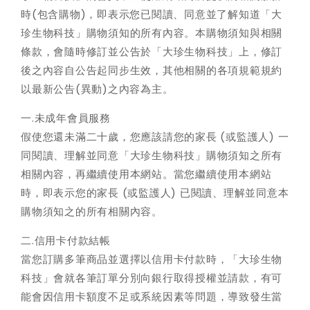
水
時(包含購物)，即表示您已閱讀、同意並了解知道「大
瓶
珍生物科技」購物須知的所有內容。本購物須知與相關
條款，會隨時修訂並公告於「大珍生物科技」上，修訂
身
後之內容自公告起同步生效，其他相關的各項規範規約
標
以最新公告(異動)之內容為主。
籤
一.未成年會員服務
假使您還未滿二十歲，您應該請您的家長 (或監護人) 一
LOGO
同閱讀、理解並同意「大珍生物科技」購物須知之所有
相關內容，再繼續使用本網站。當您繼續使用本網站
時，即表示您的家長 (或監護人) 已閱讀、理解並同意本
購物須知之的所有相關內容。
二.信用卡付款結帳
當您訂購多筆商品並選擇以信用卡付款時，「大珍生物
科技」會就各筆訂單分別向銀行取得授權並請款，有可
能會因信用卡額度不足或系統因素等問題，導致發生當