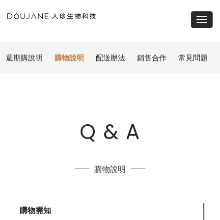
大
珍
Togg
navi
生
週期購說明
購物說明
配送辦法
銷售合作
常見問題
物
科
技，
礦
Q & A
泉
水、
購物說明
瓶
裝
購物需知
水、