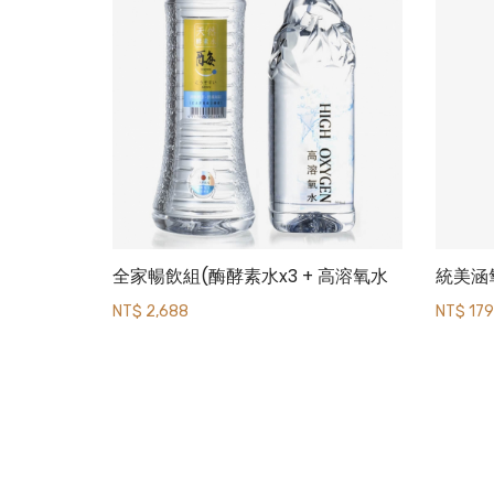
全家暢飲組(酶酵素水x3 + 高溶氧水
統美涵氧
x2)
NT$ 2,688
NT$ 179