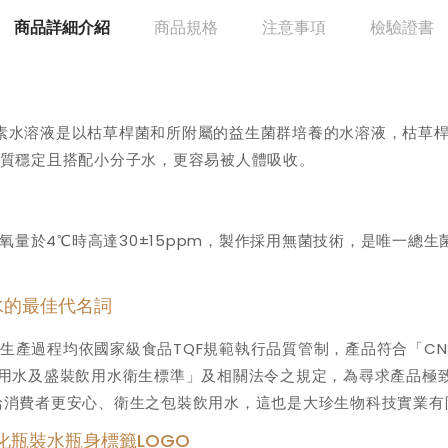
商品詳細介紹
商品規格
注意事項
檢驗證書
素水溶液是以枯草桿菌和所附屬的益生菌群培養的水溶液，枯草桿菌
品質穩定且搭配小分子水，更容易被人體吸收。
，含氧量於4℃時高達30±15ppm，製作採用無菌技術，是唯一
好水的最佳代名詞
產過程均依國家級食品TQF規範執行品質管制，產品符合「CNS
「包裝飲用水及盛裝飲用水衛生標準」及相關法令之規定，為尋求產品
為提供給消費者更安心、衛生之包裝飲用水，這也是大珍生物科技實業
瓶裝水瓶身標籤LOGO