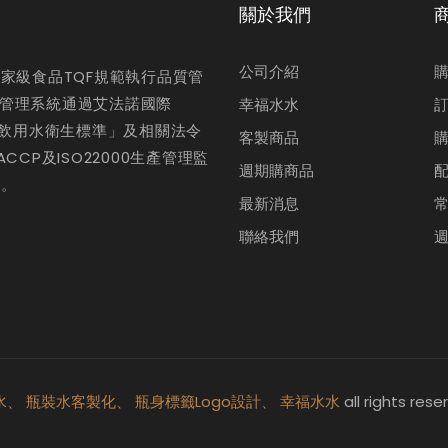
關於我們
商
公司介紹
家級食品TQF規範執行品質管
全管理系統通過艾法諾國際
幸福水水
盛裝飲用水衛生標準」及相關法令
客製商品
CP及ISO22000生產管理監
週期購商品
水。
最新消息
聯絡我們
水、
瓶裝水客製化、
瓶身標籤Logo設計、
幸福水水
all rights rese