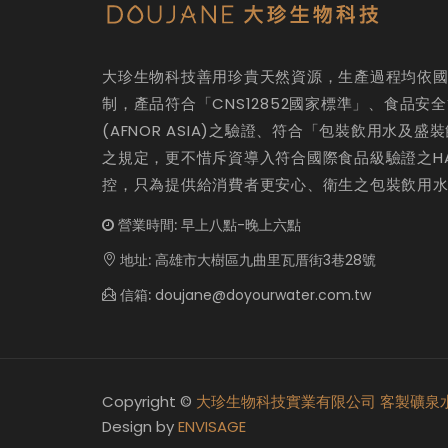
大珍生物科技善用珍貴天然資源，生產過程均依國
制，產品符合「CNS12852國家標準」、食品安
(AFNOR ASIA)之驗證、符合「包裝飲用水及
之規定，更不惜斥資導入符合國際食品級驗證之HAC
控，只為提供給消費者更安心、衛生之包裝飲用
營業時間:
早上八點-晚上六點
地址:
高雄市大樹區九曲里瓦厝街3巷28號
信箱:
doujane@doyourwater.com.tw
Copyright ©
大珍生物科技實業有限公司
客製礦泉
Design by
ENVISAGE