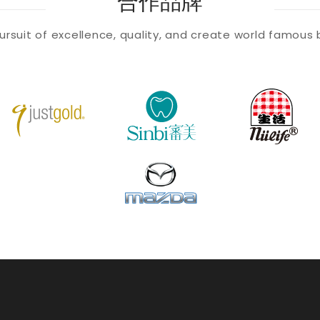
合作品牌
ursuit of excellence, quality, and create world famous 