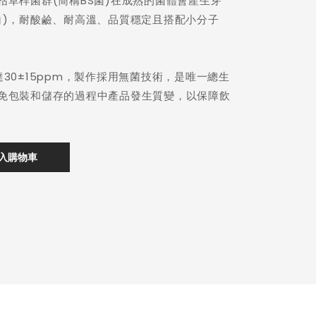
枯草桿菌群(簡稱BS菌)在成熟的菌體會產生芽
白)，耐酸鹼、耐高溫、品質穩定且搭配小分子
30±15ppm，製作採用無菌技術，是唯一總生
免包裝和儲存的過程中產品發生質變，以保障飲
入購物車