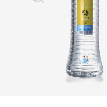
溶
氧
水
x2)