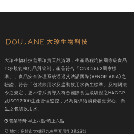
大珍生物科技善用珍貴天然資源，生產過程均依國家級食品
TQF規範執行品質管制，產品符合「CNS12852國家標
準」、食品安全管理系統通過艾法諾國際(AFNOR ASIA)之
驗證、符合「包裝飲用水及盛裝飲用水衛生標準」及相關法
令之規定，更不惜斥資導入符合國際食品級驗證之HACCP
及ISO22000生產管理監控，只為提供給消費者更安心、衛
生之包裝飲用水。
營業時間:
早上八點-晚上六點
地址:
高雄市大樹區九曲里瓦厝街3巷28號