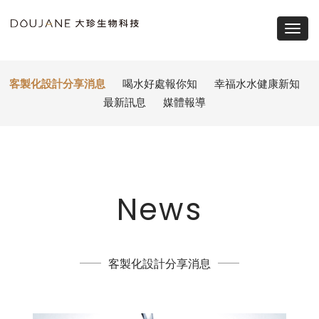
大
珍
Togg
navi
生
客製化設計分享消息
喝水好處報你知
幸福水水健康新知
物
最新訊息
媒體報導
科
技，
礦
News
泉
水、
瓶
客製化設計分享消息
裝
水、