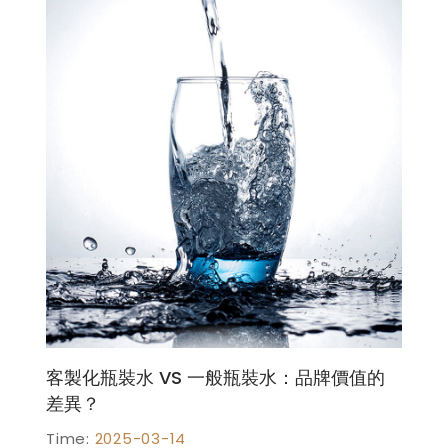
桶
裝
水、
蒸
餾
水、
客
製
化
礦
客製化瓶裝水 VS 一般瓶裝水：品牌價值的
差異？
泉
Time:
2025-03-14