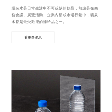
水
瓶裝水是日常生活中不可或缺的飲品，無論是在商
瓶
務會議、展覽活動、企業內部或市場行銷中，礦泉
身
水都是最受歡迎的補給品之一。
標
看更多消息
籤
LOGO